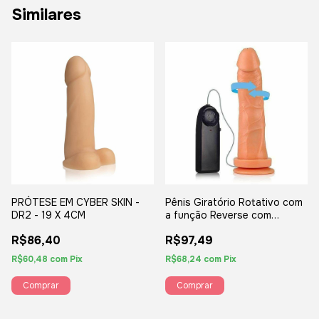
Similares
PRÓTESE EM CYBER SKIN -
Pênis Giratório Rotativo com
DR2 - 19 X 4CM
a função Reverse com
ventosa - 18,5 x 4,5 cm na
R$86,40
R$97,49
cor bege
R$60,48
com
Pix
R$68,24
com
Pix