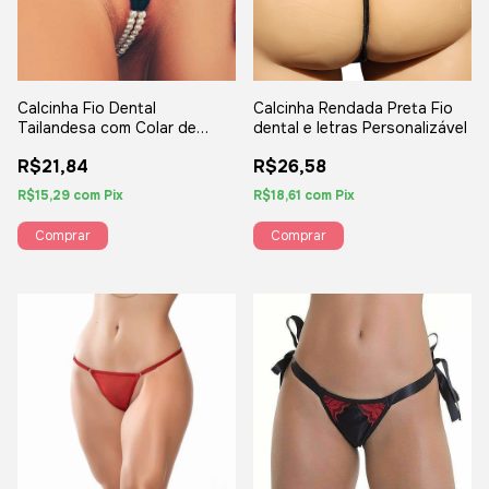
Calcinha Rendada Preta Fio
Calcinha Fio Dental
dental e letras Personalizável
Tailandesa com Colar de
Pérolas Renda Floral Preta -
R$26,58
R$21,84
Sexy Fantasy
R$18,61
com
Pix
R$15,29
com
Pix
Comprar