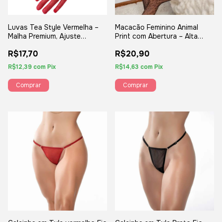
Luvas Tea Style Vermelha –
Macacão Feminino Animal
Malha Premium, Ajuste
Print com Abertura – Alta
Preciso e Design Retrô
Elasticidade e Design
R$17,70
R$20,90
Impactante
R$12,39
com
Pix
R$14,63
com
Pix