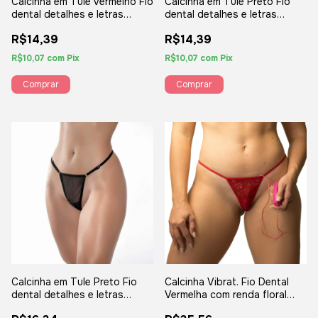
Calcinha em Tule vermelho Fio
Calcinha em Tule Preto Fio
dental detalhes e letras
dental detalhes e letras
Douradas frase "cu ta on " -
Douradas frase "xerecard " -
R$14,39
R$14,39
YAFFA
YAFFA
R$10,07
com
Pix
R$10,07
com
Pix
Calcinha em Tule Preto Fio
Calcinha Vibrat. Fio Dental
dental detalhes e letras
Vermelha com renda floral
Douradas frase "Puta" -
Vibro - Yaffa Lingerie