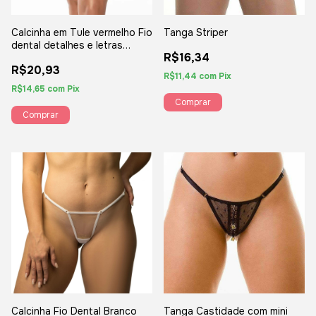
Calcinha em Tule vermelho Fio
Tanga Striper
dental detalhes e letras
R$16,34
Douradas frase "Safada" -
R$20,93
YAFFA
R$11,44
com
Pix
R$14,65
com
Pix
Calcinha Fio Dental Branco
Tanga Castidade com mini