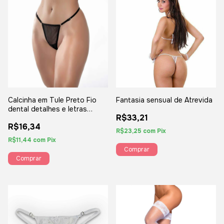
Calcinha em Tule Preto Fio
Fantasia sensual de Atrevida
dental detalhes e letras
R$33,21
Douradas frase "Tesão" -
R$16,34
YAFFA
R$23,25
com
Pix
R$11,44
com
Pix