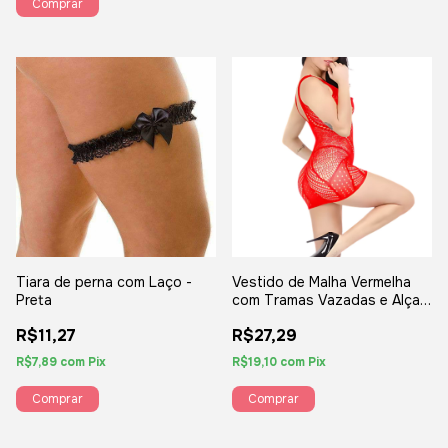
Tiara de perna com Laço -
Vestido de Malha Vermelha
Preta
com Tramas Vazadas e Alças
Cruzadas – Sensualidade
R$11,27
R$27,29
com Elasticidade
R$7,89
com
Pix
R$19,10
com
Pix