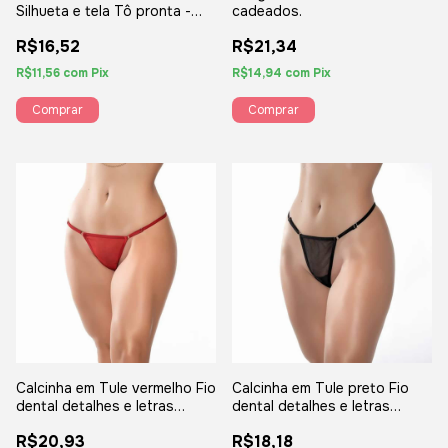
Silhueta e tela Tô pronta -
cadeados.
Yaffa Lingerie
R$16,52
R$21,34
R$11,56
com
Pix
R$14,94
com
Pix
Calcinha em Tule vermelho Fio
Calcinha em Tule preto Fio
dental detalhes e letras
dental detalhes e letras
Douradas frase "Me fode" -
Douradas frase "Hoje tem" -
R$20,93
R$18,18
YAFFA
YAFFA