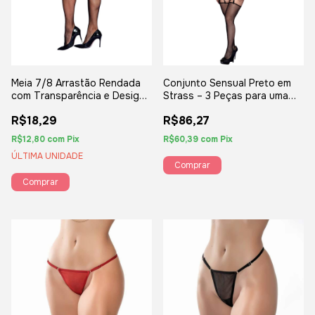
Meia 7/8 Arrastão Rendada
Conjunto Sensual Preto em
com Transparência e Design
Strass – 3 Peças para uma
Sofisticado
Sedução Impactante - Yaffa
R$18,29
R$86,27
Lingerie
R$12,80
com
Pix
R$60,39
com
Pix
ÚLTIMA UNIDADE