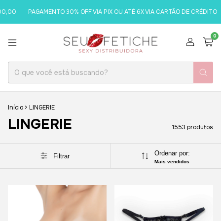
PAGAMENTO 30% OFF VIA PIX OU ATÉ 6X VIA CARTÃO DE CRÉDITO
SOME
0
Início
>
LINGERIE
LINGERIE
1553 produtos
Ordenar por:
Filtrar
Mais vendidos