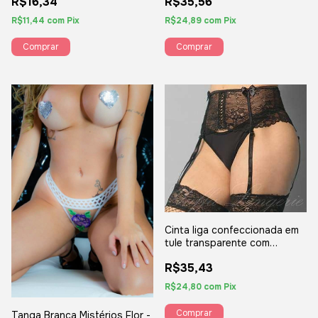
R$16,34
R$35,56
YAFFA
R$11,44
com
Pix
R$24,89
com
Pix
Cinta liga confeccionada em
tule transparente com
detalhes florais e fixadores
R$35,43
de meia -YAFFA Lingerie
R$24,80
com
Pix
Tanga Branca Mistérios Flor -