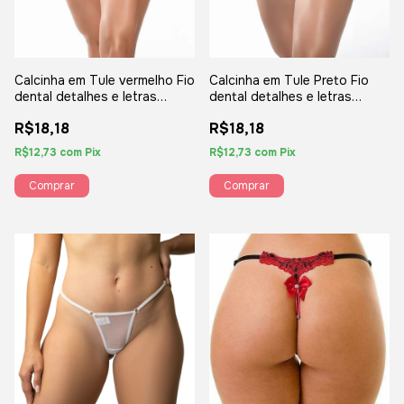
Calcinha em Tule vermelho Fio
Calcinha em Tule Preto Fio
dental detalhes e letras
dental detalhes e letras
Douradas frase "Hoje tem" -
Douradas frase "cu ta on " -
R$18,18
R$18,18
YAFFA
YAFFA
R$12,73
com
Pix
R$12,73
com
Pix