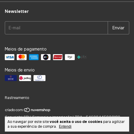
Newsletter
Meios de pagamento
Meios de envio
Rastreamento
Copyright SPH Comercio e importação LTDA - 54608445000188 -
Ao navegar por este site
você aceita o uso de cookies
para agilizar
2026. Todos os direitos reservados.
a sua experiência de compra.
Entendi