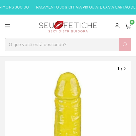
MO R$ 300,00
PAGAMENTO 30% OFF VIA PIX OU ATÉ 6X VIA CARTÃO DE 
0
1
/
2