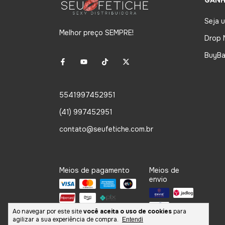
GANH
Seja 
Melhor preço SEMPRE!
Drop 
BuyBa
5541997452951
(41) 997452951
contato@seufetiche.com.br
Meios de pagamento
Meios de
envio
Ao navegar por este site
você aceita o uso de cookies
para
agilizar a sua experiência de compra.
Entendi