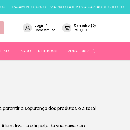
0
PAGAMENTO 30% OFF VIA PIX OU ATÉ 6X VIA CARTÃO DE CRÉDITO
S
Login
/
Carrinho
(
0
)
Cadastre-se
R$0,00
TESES
SADO FETICHE BDSM
VIBRADORES
SEJA UMA REVE
 garantir a segurança dos produtos e a total
lém disso, a etiqueta da sua caixa não