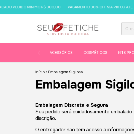
ADO PEDIDO MÍNIMO R$ 300,00
PAGAMENTO 30% OFF VIA PIX OU ATÉ 6
ACESSÓRIOS
COSMÉTICOS
KITS PR
Início
>
Embalagem Sigilosa
Embalagem Sigil
Embalagem Discreta e Segura
Seu pedido será cuidadosamente embalado em 
discrição.
O entregador não tem acesso a informações 