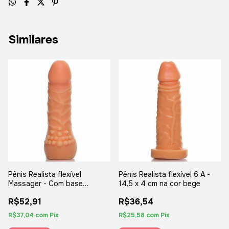
Similares
Pênis Realista flexível
Pênis Realista flexível 6 A -
Massager - Com base
14,5 x 4 cm na cor bege
massageadora - 13 x 3 cm na
R$52,91
R$36,54
cor bege
R$37,04
com
Pix
R$25,58
com
Pix