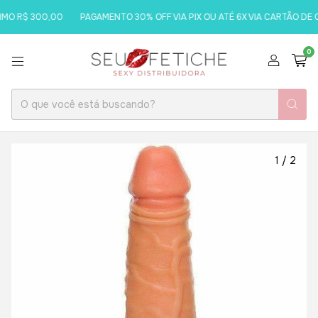
MO R$ 300,00
PAGAMENTO 30% OFF VIA PIX OU ATÉ 6X VIA CARTÃO DE C
0
1
/
2