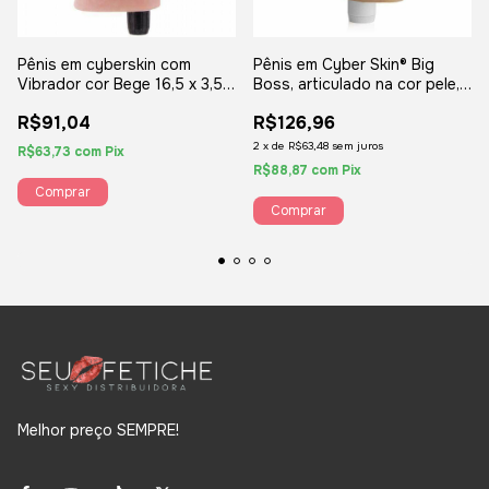
Pênis em cyberskin com
Pênis em Cyber Skin® Big
Vibrador cor Bege 16,5 x 3,5
Boss, articulado na cor pele,
cm
18,5 x 5 cm
R$91,04
R$126,96
2
x
de
R$63,48
sem juros
R$63,73
com
Pix
R$88,87
com
Pix
Melhor preço SEMPRE!