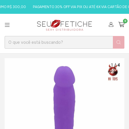
O R$ 300,00
PAGAMENTO 30% OFF VIA PIX OU ATÉ 6X VIA CARTÃO DE C
0
1
/
4