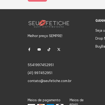
GANH
Seja 
Melhor preço SEMPRE!
Drop 
BuyBa
5541997452951
(41) 997452951
contato@seufetiche.com.br
Meios de pagamento
Meios de
envio