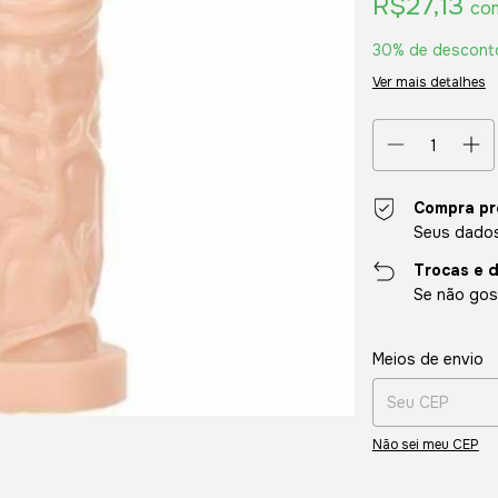
R$27,13
co
30% de descont
Ver mais detalhes
Compra pr
Seus dados
Trocas e 
Se não gost
Entregas para o CE
Meios de envio
Não sei meu CEP