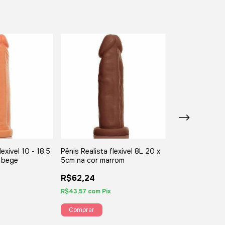
lexível 10 - 18,5
Pênis Realista flexível 8L 20 x
Pênis Duplo 17 
r bege
5cm na cor marrom
bege
R$62,24
R$38,14
R$43,57
com
Pix
R$26,70
com
Pix