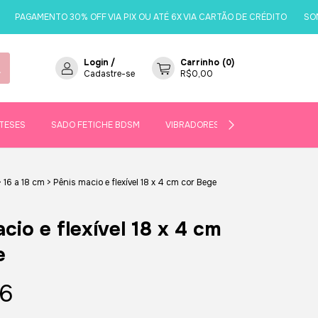
PAGAMENTO 30% OFF VIA PIX OU ATÉ 6X VIA CARTÃO DE CRÉDITO
SOMENT
Login
/
Carrinho
(
0
)
Cadastre-se
R$0,00
TESES
SADO FETICHE BDSM
VIBRADORES
SEJA UMA REVE
>
16 a 18 cm
>
Pênis macio e flexível 18 x 4 cm cor Bege
cio e flexível 18 x 4 cm
e
6