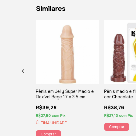
Similares
lexível 8L 20 x
Pênis em Jelly Super Macio e
Pênis macio e fl
e
Flexível Bege 17 x 3,5 cm
cor Chocolate
R$39,28
R$38,76
R$27,50
com
Pix
R$27,13
com
Pix
ÚLTIMA UNIDADE