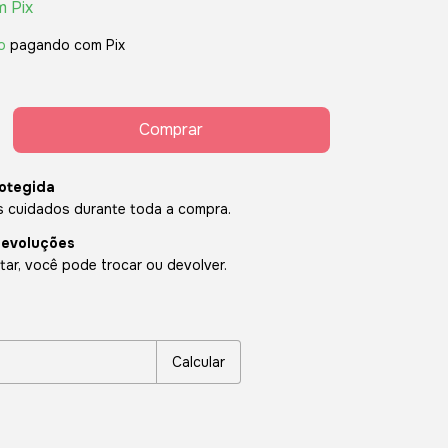
m
Pix
o
pagando com Pix
otegida
 cuidados durante toda a compra.
devoluções
ar, você pode trocar ou devolver.
P:
Alterar CEP
Calcular