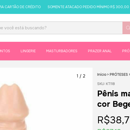
 CARTÃO DE CRÉDITO
SOMENTE ATACADO PEDIDO MÍNIMO R$ 300,00
ONTOS
LINGERIE
MASTURBADORES
PRAZER ANAL
PRÓ
Início
>
PRÓTESES
1
/
2
SKU:
KT118
Pênis ma
cor Beg
R$38,7