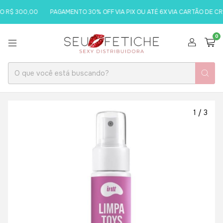
R$ 300,00
PAGAMENTO 30% OFF VIA PIX OU ATÉ 6X VIA CARTÃO DE CRÉD
0
1
/
3