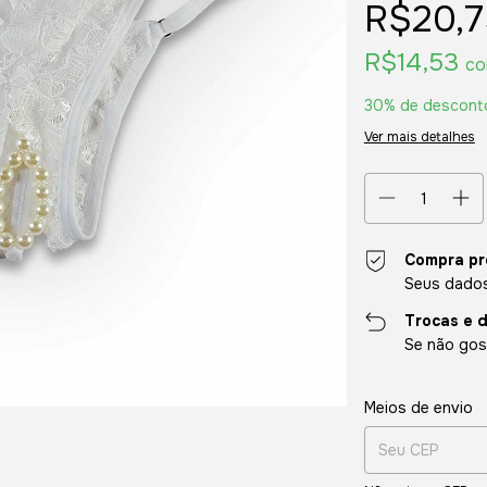
R$20,7
R$14,53
c
30% de descont
Ver mais detalhes
Compra pr
Seus dados
Trocas e 
Se não gost
Entregas para o CE
Meios de envio