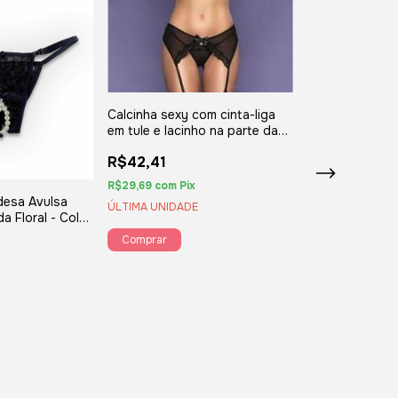
Calcinha sexy com cinta-liga
em tule e lacinho na parte da
frente  YAFFA
R$42,41
R$29,69
com
Pix
ndesa Avulsa
ÚLTIMA UNIDADE
 Floral - Colar
AFFA
Cinta liga pret
rendados e lac
superior da pe
R$71,24
acompanhada d
preta- YAFFA L
R$49,87
com
Pix