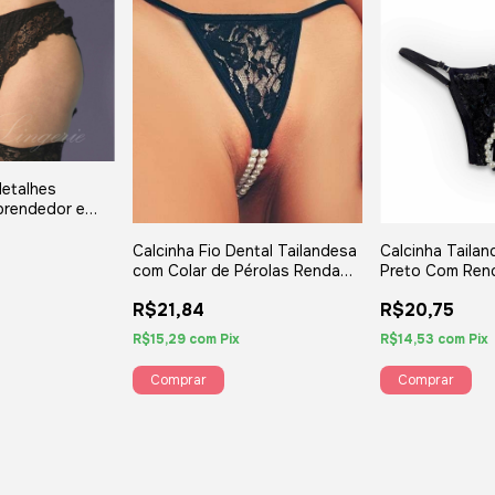
detalhes
prendedor e
amanho para
ngerie
Calcinha Taila
Calcinha Fio Dental Tailandesa
Preto Com Renda
com Colar de Pérolas Renda
de Pérolas - Y
Floral Preta - Sexy Fantasy
R$20,75
R$21,84
R$14,53
com
Pix
R$15,29
com
Pix