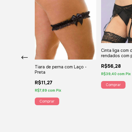
Cinta liga com 
rendados com 
regulador de t
ntal com
R$56,28
meia - YAFFA Li
Tiara de perna com Laço -
 de pingente
Preta
renda floral -
R$39,40
com
Pix
R$11,27
R$7,89
com
Pix