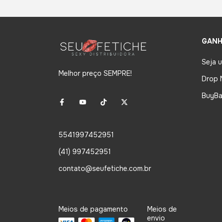
GANH
Seja 
Melhor preço SEMPRE!
Drop 
BuyBa
5541997452951
(41) 997452951
contato@seufetiche.com.br
Meios de pagamento
Meios de
envio