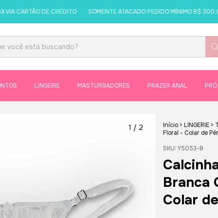
IA CARTÃO DE CRÉDITO
SOMENTE ATACADO PEDIDO MÍNIMO R$ 300,00
ONTOS
LINGERIE
MASTURBADORES
PRAZER ANAL
PRÓ
Início
>
LINGERIE
>
1
/
2
Floral - Colar de Pé
SKU:
Y5053-B
Calcinha
Branca 
Colar d