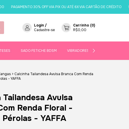
PAGAMENTO 30% OFF VIA PIX OU ATÉ 6X VIA CARTÃO DE CRÉDITO
SOME
Login
/
Carrinho
(
0
)
Cadastre-se
R$0,00
TESES
SADO FETICHE BDSM
VIBRADORES
SEJA UMA REVE
Tangas
>
Calcinha Tailandesa Avulsa Branca Com Renda
rolas - YAFFA
 Tailandesa Avulsa
Com Renda Floral -
e Pérolas - YAFFA