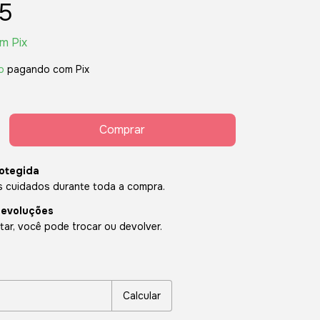
5
om
Pix
o
pagando com Pix
otegida
 cuidados durante toda a compra.
devoluções
ar, você pode trocar ou devolver.
P:
Alterar CEP
Calcular